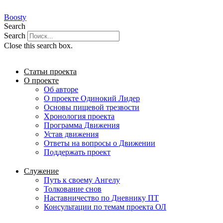
Перейти
к
Boosty
содержимому
Search
Search
Close this search box.
Статьи проекта
О проекте
Об авторе
О проекте Одинокий Лидер
Основы пищевой трезвости
Хронология проекта
Программа Движения
Устав движения
Ответы на вопросы о Движении
Поддержать проект
Служение
Путь к своему Ангелу
Толкование снов
Наставничество по Дневнику ПТ
Консультации по темам проекта ОЛ