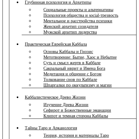
Глубинная психология и Архетипы
Социальные проекты и альтернативы
Психология общества и social-трезвость
Ментальное и расстройства психики
Женский архетип созидателя
Мужской архетип лидерства
Практическая Еврейская Каббала
Основы Каббалы и Гнозис
Метотворение: Бытие, Хаос и Небытие
Суть и смысл жертв в Каббале
Сакральный иврит и Имена Бога
Медитация и общение с Богом
Толкование снов по Каббале
Шпаргалки по оккультизму и магии
Каббалистическое Древо Жизни
Изучение Древа Жизни
Сефирот и Божественные эманации
Клипот и темная сторона Каббалы
Тайны Таро и Арканология
Теория, история и материалы Таро