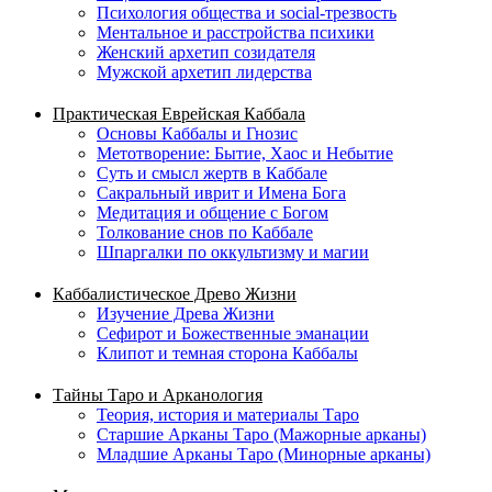
Психология общества и social-трезвость
Ментальное и расстройства психики
Женский архетип созидателя
Мужской архетип лидерства
Практическая Еврейская Каббала
Основы Каббалы и Гнозис
Метотворение: Бытие, Хаос и Небытие
Суть и смысл жертв в Каббале
Сакральный иврит и Имена Бога
Медитация и общение с Богом
Толкование снов по Каббале
Шпаргалки по оккультизму и магии
Каббалистическое Древо Жизни
Изучение Древа Жизни
Сефирот и Божественные эманации
Клипот и темная сторона Каббалы
Тайны Таро и Арканология
Теория, история и материалы Таро
Старшие Арканы Таро (Мажорные арканы)
Младшие Арканы Таро (Минорные арканы)