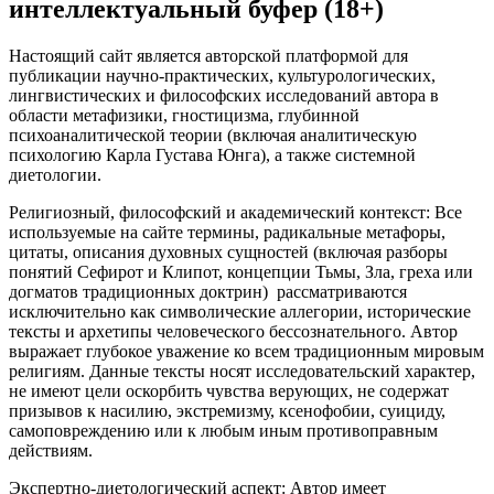
интеллектуальный буфер (18+)
Настоящий сайт является авторской платформой для
публикации научно-практических, культурологических,
лингвистических и философских исследований автора в
области метафизики, гностицизма, глубинной
психоаналитической теории (включая аналитическую
психологию Карла Густава Юнга), а также системной
диетологии.
Религиозный, философский и академический контекст: Все
используемые на сайте термины, радикальные метафоры,
цитаты, описания духовных сущностей (включая разборы
понятий Сефирот и Клипот, концепции Тьмы, Зла, греха или
догматов традиционных доктрин) рассматриваются
исключительно как символические аллегории, исторические
тексты и архетипы человеческого бессознательного. Автор
выражает глубокое уважение ко всем традиционным мировым
религиям. Данные тексты носят исследовательский характер,
не имеют цели оскорбить чувства верующих, не содержат
призывов к насилию, экстремизму, ксенофобии, суициду,
самоповреждению или к любым иным противоправным
действиям.
Экспертно-диетологический аспект: Автор имеет