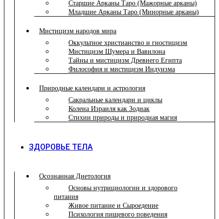
Старшие Арканы Таро (Мажорные арканы)
Младшие Арканы Таро (Минорные арканы)
Мистицизм народов мира
Оккультное христианство и гностицизм
Мистицизм Шумера и Вавилона
Тайны и мистицизм Древнего Египта
Философия и мистицизм Индуизма
Природные календари и астрология
Сакральные календари и циклы
Колена Израиля как Зодиак
Стихии природы и природная магия
ЗДОРОВЬЕ ТЕЛА
Осознанная Диетология
Основы нутрициологии и здорового
питания
Живое питание и Сыроедение
Психология пищевого поведения