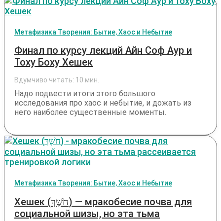
Метафизика Творения: Бытие, Хаос и Небытие
Финал по курсу лекций Айн Соф Аур и
Тоху Боху Хешек
Вдумчиво читать:
10
мин.
Надо подвести итоги этого большого
исследования про хаос и небытие, и дожать из
него наиболее существенные моменты.
Метафизика Творения: Бытие, Хаос и Небытие
Хешек (חֹשֶׁךְ) — мракобесие почва для
социальной шизы, но эта тьма