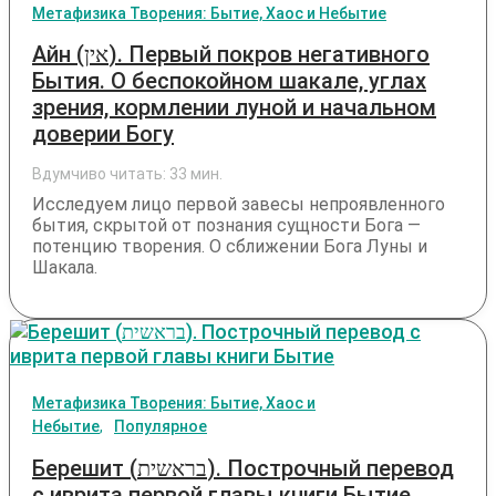
Метафизика Творения: Бытие, Хаос и Небытие
Айн (אין). Первый покров негативного
Бытия. О беспокойном шакале, углах
зрения, кормлении луной и начальном
доверии Богу
Вдумчиво читать:
33
мин.
Исследуем лицо первой завесы непроявленного
бытия, скрытой от познания сущности Бога —
потенцию творения. О сближении Бога Луны и
Шакала.
Метафизика Творения: Бытие, Хаос и
Небытие
Популярное
Берешит (בראשית‬). Построчный перевод
с иврита первой главы книги Бытие