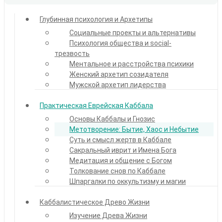
Глубинная психология и Архетипы
Социальные проекты и альтернативы
Психология общества и social-
трезвость
Ментальное и расстройства психики
Женский архетип созидателя
Мужской архетип лидерства
Практическая Еврейская Каббала
Основы Каббалы и Гнозис
Метотворение: Бытие, Хаос и Небытие
Суть и смысл жертв в Каббале
Сакральный иврит и Имена Бога
Медитация и общение с Богом
Толкование снов по Каббале
Шпаргалки по оккультизму и магии
Каббалистическое Древо Жизни
Изучение Древа Жизни