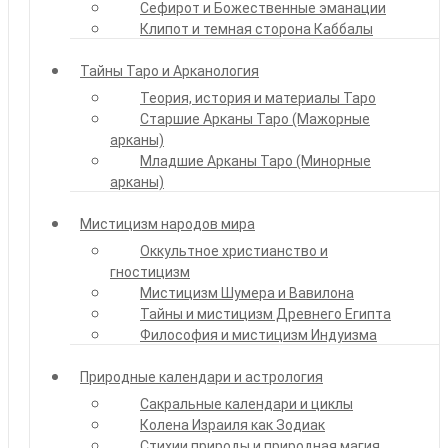
Сефирот и Божественные эманации
Клипот и темная сторона Каббалы
Тайны Таро и Арканология
Теория, история и материалы Таро
Старшие Арканы Таро (Мажорные
арканы)
Младшие Арканы Таро (Минорные
арканы)
Мистицизм народов мира
Оккультное христианство и
гностицизм
Мистицизм Шумера и Вавилона
Тайны и мистицизм Древнего Египта
Философия и мистицизм Индуизма
Природные календари и астрология
Сакральные календари и циклы
Колена Израиля как Зодиак
Стихии природы и природная магия