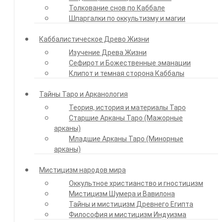
Толкование снов по Каббале
Шпаргалки по оккультизму и магии
Каббалистическое Древо Жизни
Изучение Древа Жизни
Сефирот и Божественные эманации
Клипот и темная сторона Каббалы
Тайны Таро и Арканология
Теория, история и материалы Таро
Старшие Арканы Таро (Мажорные
арканы)
Младшие Арканы Таро (Минорные
арканы)
Мистицизм народов мира
Оккультное христианство и гностицизм
Мистицизм Шумера и Вавилона
Тайны и мистицизм Древнего Египта
Философия и мистицизм Индуизма