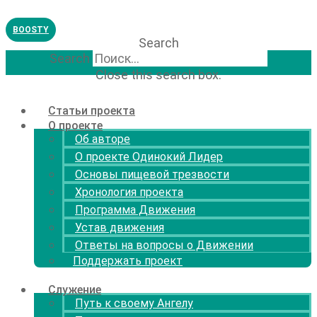
Перейти
к
BOOSTY
содержимому
Search
Search
Close this search box.
Статьи проекта
О проекте
Об авторе
О проекте Одинокий Лидер
Основы пищевой трезвости
Хронология проекта
Программа Движения
Устав движения
Ответы на вопросы о Движении
Поддержать проект
Служение
Путь к своему Ангелу