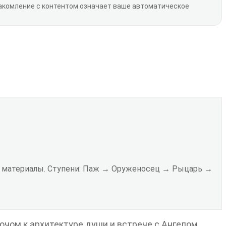
накомление с контентом означает ваше автоматическое
ые материалы. Ступени: Паж → Оруженосец → Рыцарь →
лючом к архитектуре души и встрече с Ангелом.