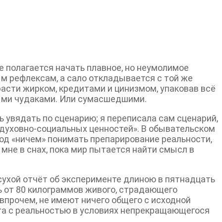
е полагается начать плавное, но неумолимое
ым рефлексам, а сало откладывается с той же
расти жирком, кредитами и цинизмом, упаковав всё
ными чудаками. Или сумасшедшими.
ь увядать по сценарию; я переписала сам сценарий,
духовно-социальных ценностей». В обывательском
 под «ничем» понимать препарирование реальности,
мне в снах, пока мир пытается найти смысл в
 сухой отчёт об эксперименте длиною в пятнадцать
ть от 80 килограммов живого, страдающего
, впрочем, не имеют ничего общего с исходной
нта с реальностью в условиях непрекращающегося