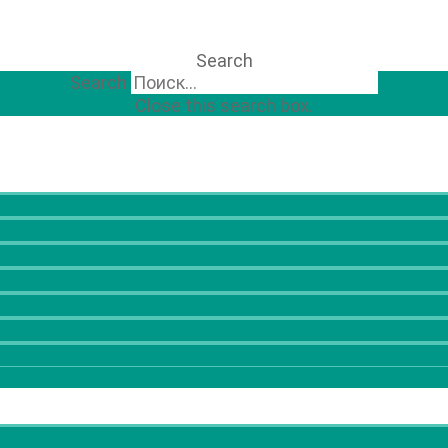
Search
Search
Close this search box.