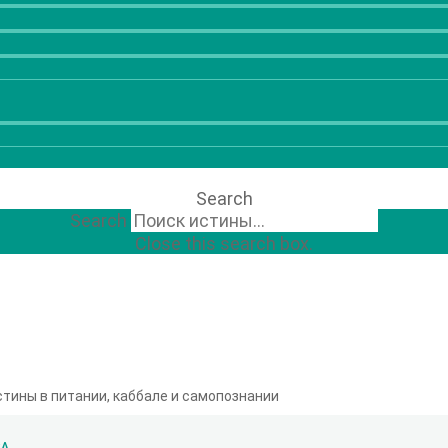
Search
Search
Close this search box.
стины в питании, каббале и самопознании
РА