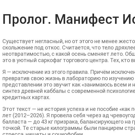
Пролог. Манифест И
Существует негласный, но от этого не менее жесто
скольжение под откос. Считается, что тело дряхле
неотвратимостью, с какой осень сменяет лето. Об
это в уютный саркофаг торгового центра. Тех, кт
Я — исключение из этого правила. Причём исключен
превратив свою жизнь в лабораторию по изучению
представлении это звучит как «занимаюсь всем и н
синтез древней каббалы с современной психологие
кредитных картах.
Этот текст — не история успеха и не пособие «как
лет (2012–2026). Я провела себя через ад чревоуг
балласта — до 43 кг призрака, балансирующего на г
точкой. Те старые килограммы были панцирем стра
стресса, нищеты и социофобии.