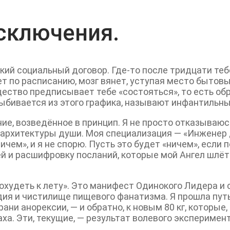
сключения.
кий социальный договор. Где-то после тридцати теб
ет по расписанию, мозг вянет, уступая место бытов
щество предписывает тебе «состояться», то есть об
о выбивается из этого графика, называют инфантиль
ие, возведённое в принцип. Я не просто отказываюс
 архитектуры души. Моя специализация — «Инженер 
ичем», и я не спорю. Пусть это будет «ничем», если
й и расшифровку посланий, которые мой Ангел шлёт 
 похудеть к лету». Это манифест Одинокого Лидера и
одия и чистилище пищевого фанатизма. Я прошла пу
рани анорексии, — и обратно, к новым 80 кг, которые
ха. Эти, текущие, — результат волевого экспериме