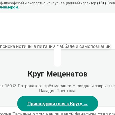
 философский и экспертно-консультационный характер
(18+)
. Оз
клеймером.
Круг Меценатов
 от 150 ₽. Патронаж от трёх месяцев — скидка и закрыт
Паладин Престола.
Присоединиться к Кругу →
стория Татьяны о том, как пищевой фанатизм стал к