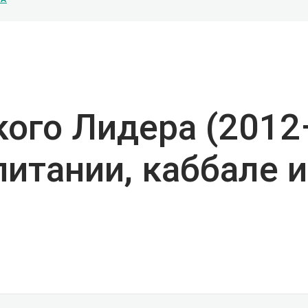
го Лидера (2012–
питании, каббале 