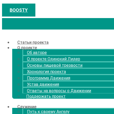
Перейти
к
BOOSTY
содержимому
Статьи проекта
О проекте
Об авторе
О проекте Одинокий Лидер
Основы пищевой трезвости
Хронология проекта
Программа Движения
Устав движения
Ответы на вопросы о Движении
Поддержать проект
Служение
Путь к своему Ангелу