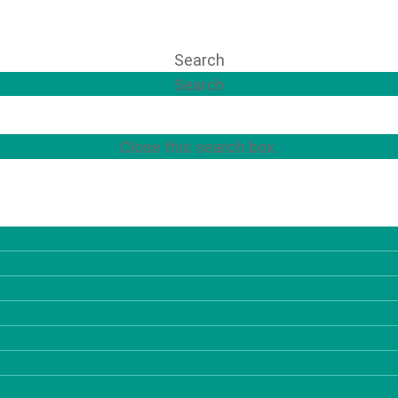
Search
Search
Close this search box.