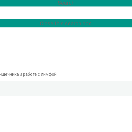
Search
Close this search box.
ишечника и работе с лимфой