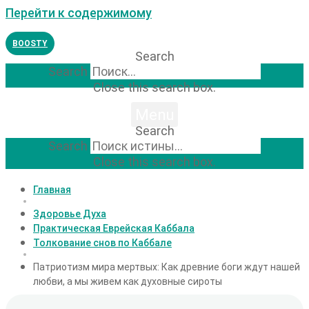
Перейти к содержимому
BOOSTY
Search
Search
Close this search box.
Menu
Search
Search
Close this search box.
Главная
Здоровье Духа
Практическая Еврейская Каббала
Толкование снов по Каббале
Патриотизм мира мертвых: Как древние боги ждут нашей
любви, а мы живем как духовные сироты