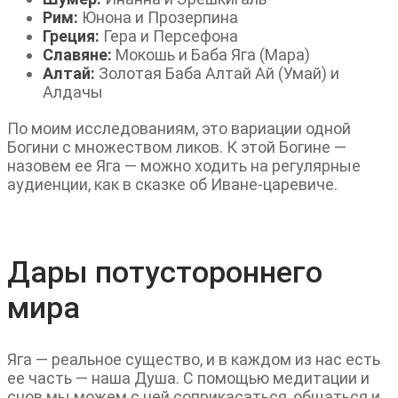
Рим:
Юнона и Прозерпина
Греция:
Гера и Персефона
Славяне:
Мокошь и Баба Яга (Мара)
Алтай:
Золотая Баба Алтай Ай (Умай) и
Алдачы
По моим исследованиям, это вариации одной
Богини с множеством ликов. К этой Богине —
назовем ее Яга — можно ходить на регулярные
аудиенции, как в сказке об Иване-царевиче.
Дары потустороннего
мира
Яга — реальное существо, и в каждом из нас есть
ее часть — наша Душа. С помощью медитации и
снов мы можем с ней соприкасаться, общаться и