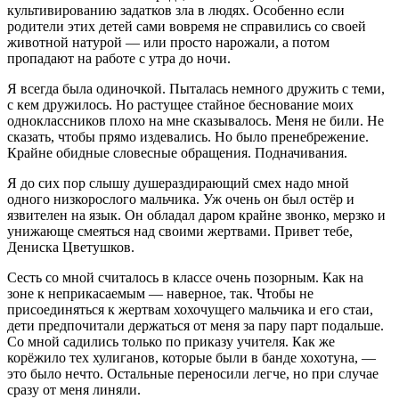
культивированию задатков зла в людях. Особенно если
родители этих детей сами вовремя не справились со своей
животной натурой — или просто нарожали, а потом
пропадают на работе с утра до ночи.
Я всегда была одиночкой. Пыталась немного дружить с теми,
с кем дружилось. Но растущее стайное беснование моих
одноклассников плохо на мне сказывалось. Меня не били. Не
сказать, чтобы прямо издевались. Но было пренебрежение.
Крайне обидные словесные обращения. Подначивания.
Я до сих пор слышу душераздирающий смех надо мной
одного низкорослого мальчика. Уж очень он был остёр и
язвителен на язык. Он обладал даром крайне звонко, мерзко и
унижающе смеяться над своими жертвами. Привет тебе,
Дениска Цветушков.
Сесть со мной считалось в классе очень позорным. Как на
зоне к неприкасаемым — наверное, так. Чтобы не
присоединяться к жертвам хохочущего мальчика и его стаи,
дети предпочитали держаться от меня за пару парт подальше.
Со мной садились только по приказу учителя. Как же
корёжило тех хулиганов, которые были в банде хохотуна, —
это было нечто. Остальные переносили легче, но при случае
сразу от меня линяли.