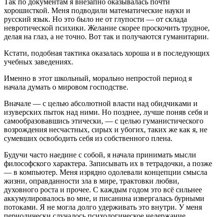
Так по документам я внезапно оказывалась почти
хорошисткой. Меня подводили математические науки и
русский язык. Но это было не от глупости — от склада
невротической психики. Желание скорее проскочить трудное,
делая на глаз, а не точно. Вот так и получаются гуманитарии.
Кстати, подобная тактика оказалась хороша и в последующих
учебных заведениях.
Именно в этот школьный, морально непростой период я
начала думать о мировом господстве.
Вначале — с целью абсолютной власти над обидчиками и
изуверских пыток над ними. Но позднее, лучше поняв себя и
самообразовавшись этически, — с целью гуманистического
возрождения несчастных, сирых и убогих, таких же как я, не
сумевших освободить себя из собственного плена.
Будучи часто наедине с собой, я начала принимать мысли
философского характера. Записывать их в тетрадочки, а позже
— в компьютер. Меня изрядно одолевали концепции смысла
жизни, оправданности зла в мире, трактовки любви,
духовного роста и прочее. С каждым годом это всё сильнее
аккумулировалось во мне, и писанина извергалась бурными
потоками. Я не могла долго удерживать это внутри. У меня
периодически случалось психологическое недержание,