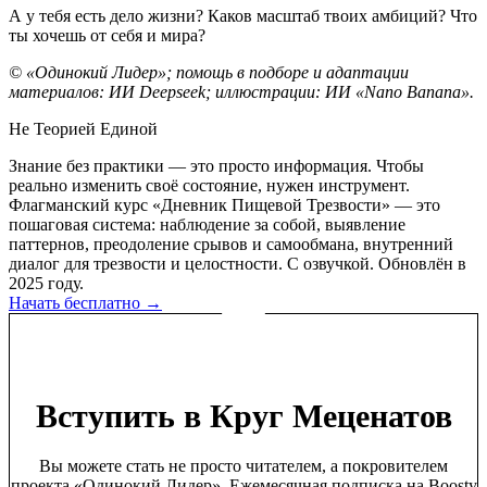
А у тебя есть дело жизни? Каков масштаб твоих амбиций? Что
ты хочешь от себя и мира?
© «Одинокий Лидер»; помощь в подборе и адаптации
материалов: ИИ Deepseek; иллюстрации: ИИ «Nano Banana».
Не Теорией Единой
Знание без практики — это просто информация. Чтобы
реально изменить своё состояние, нужен инструмент.
Флагманский курс «Дневник Пищевой Трезвости» — это
пошаговая система: наблюдение за собой, выявление
паттернов, преодоление срывов и самообмана, внутренний
диалог для трезвости и целостности. С озвучкой. Обновлён в
2025 году.
Начать бесплатно →
Вступить в Круг Меценатов
Вы можете стать не просто читателем, а покровителем
проекта «Одинокий Лидер». Ежемесячная подписка на Boosty