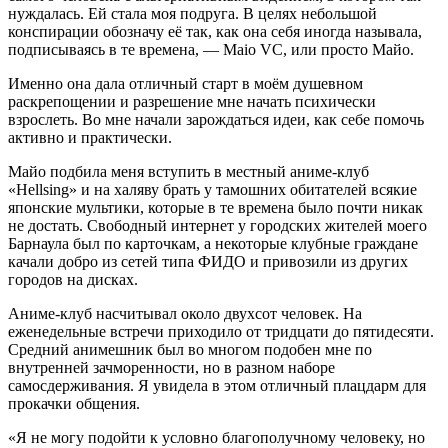
нуждалась. Ей стала моя подруга. В целях небольшой
конспирации обозначу её так, как она себя иногда называла,
подписываясь в те времена, — Maio VC, или просто Майо.
Именно она дала отличный старт в моём душевном
раскрепощении и разрешение мне начать психически
взрослеть. Во мне начали зарождаться идеи, как себе помочь
активно и практически.
Майо подбила меня вступить в местный аниме-клуб
«Hellsing» и на халяву брать у тамошних обитателей всякие
японские мультики, которые в те времена было почти никак
не достать. Свободный интернет у городских жителей моего
Барнаула был по карточкам, а некоторые клубные граждане
качали добро из сетей типа ФИДО и привозили из других
городов на дисках.
Аниме-клуб насчитывал около двухсот человек. На
еженедельные встречи приходило от тридцати до пятидесяти.
Средний анимешник был во многом подобен мне по
внутренней зачморенности, но в разном наборе
самосдерживания. Я увидела в этом отличный плацдарм для
прокачки общения.
«Я не могу подойти к условно благополучному человеку, но