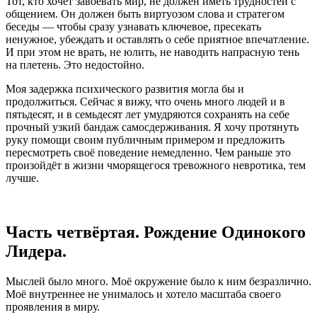
Тот, кто хочет завоевать мир, не должен иметь трудностей с
общением. Он должен быть виртуозом слова и стратегом
беседы — чтобы сразу узнавать ключевое, пресекать
ненужное, убеждать и оставлять о себе приятное впечатление.
И при этом не врать, не юлить, не наводить напрасную тень
на плетень. Это недостойно.
Моя задержка психического развития могла бы и
продолжиться. Сейчас я вижу, что очень много людей и в
пятьдесят, и в семьдесят лет умудряются сохранять на себе
прочный узкий бандаж самосдерживания. Я хочу протянуть
руку помощи своим публичным примером и предложить
пересмотреть своё поведение немедленно. Чем раньше это
произойдёт в жизни чморящегося тревожного невротика, тем
лучше.
Часть четвёртая. Рождение Одинокого
Лидера.
Мыслей было много. Моё окружение было к ним безразлично.
Моё внутреннее не унималось и хотело масштаба своего
проявления в миру.