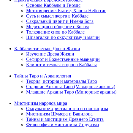
Основы Каббалы и Гнозис
Метотворение: Бытие, Хаос и Небытие
Суть и смысл жертв в Каббале
Сакральный иврит и Имена Бога
Медитация и общение с Богом
Толкование снов по Каббале
Шпаргалки по оккультизму и магии
Каббалистическое Древо Жизни
Изучение Древа Жизни
Сефирот и Божественные эманации
Клипот и темная сторона Каббалы
Тайны Таро и Арканология
Теория, история и материалы Таро
Старшие Арканы Таро (Мажорные арканы)
Младшие Арканы Таро (Минорные арканы)
Мистицизм народов мира
Оккультное христианство и гностицизм
Мистицизм Шумера и Вавилона
Тайны и мистицизм Древнего Египта
Философия и мистицизм Индуизма