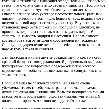
Ругания и физические наказания от родителей — казалось бы,
за всё, что я хотела сделать по своей инициативе. Постоянное
сравнивание меня с чужими, более лучшими детьми.
Опозоривание за мою учебную несостоятельность разными
лицами, прилюдно в том числе. Боязнь от всех подряд вновь
получить в свой адрес негативную оценку. Внушение мне
установок: надо быть спокойной, послушной девочкой, не
проявлять недовольство, нельзя давать сдачи, надо всё
терпеть, не замечать задирки и насмешки. Невозможность
абстрагироваться от мыслей о собственной ничтожности.
Совокупное укрепление нелюбви к себе — что по многим
параметрам я такая неказистая.
Эти факторы и многие другие убедили меня надеть на себя
крепкий бандаж самосдерживания. Я добровольно выбрала
путь тревожного невротизма с задержкой психического
взросления — чтобы лучше вписываться в социум, как мне
тогда казалось.
Вообще у меня не слабый характер. Но я была очень
убеждена, что вести себя как затравленное чмо — самая
лучшая тактика для выживания. Ведь это поощрялось моими
авторитетами: родителями, родственниками, учителями. Я
видела по сторонам, что многие ведут себя так же.
Я видела некие альтернативные примеры у других детей, но