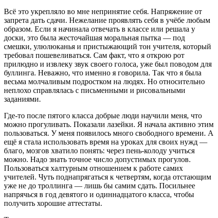
Всё это укрепляло во мне непринятие себя. Напряжение от
запрета дать сдачи. Нежелание проявлять себя в учёбе любым
образом. Если я начинала отвечать в классе или решала у
доски, это была жесточайшая моральная пытка — под
смешки, улюлюканья и пристыжающий тон учителя, который
требовал пошевеливаться. Сам факт, что я открою рот
прилюдно и извлеку звук своего голоса, уже был поводом для
буллинга. Неважно, что именно я говорила. Так что я была
весьма молчаливым подростком на людях. Но относительно
неплохо справлялась с письменными и рисовальными
заданиями.
Где-то после пятого класса добрые люди научили меня, что
можно прогуливать. Показали лазейки. Я начала активно этим
пользоваться. У меня появилось много свободного времени. А
ещё я стала использовать время на уроках для своих нужд —
благо, мозгов хватило понять: через пень-колоду учиться
можно. Надо знать точное число допустимых прогулов.
Пользоваться халтурным отношением к работе самих
учителей. Чуть поднапрягаться к четвертям, когда отстающим
уже не до троллинга — лишь бы самим сдать. Посильнее
напрячься в год девятого и одиннадцатого класса, чтобы
получить хорошие аттестаты.