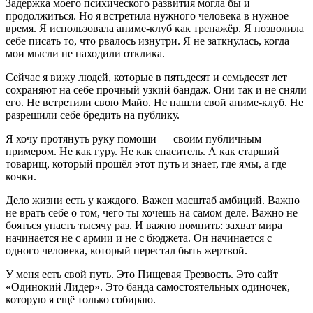
Задержка моего психического развития могла бы и
продолжиться. Но я встретила нужного человека в нужное
время. Я использовала аниме-клуб как тренажёр. Я позволила
себе писать то, что рвалось изнутри. Я не заткнулась, когда
мои мысли не находили отклика.
Сейчас я вижу людей, которые в пятьдесят и семьдесят лет
сохраняют на себе прочный узкий бандаж. Они так и не сняли
его. Не встретили свою Майо. Не нашли свой аниме-клуб. Не
разрешили себе бредить на публику.
Я хочу протянуть руку помощи — своим публичным
примером. Не как гуру. Не как спаситель. А как старший
товарищ, который прошёл этот путь и знает, где ямы, а где
кочки.
Дело жизни есть у каждого. Важен масштаб амбиций. Важно
не врать себе о том, чего ты хочешь на самом деле. Важно не
бояться упасть тысячу раз. И важно помнить: захват мира
начинается не с армии и не с бюджета. Он начинается с
одного человека, который перестал быть жертвой.
У меня есть свой путь. Это Пищевая Трезвость. Это сайт
«Одинокий Лидер». Это банда самостоятельных одиночек,
которую я ещё только собираю.