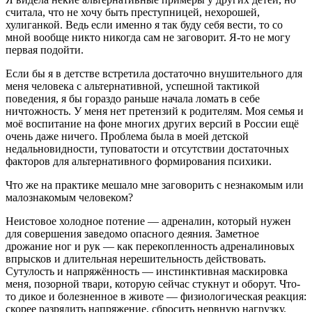
считала, что не хочу быть преступницей, нехорошей,
хулиганкой. Ведь если именно я так буду себя вести, то со
мной вообще никто никогда сам не заговорит. Я-то не могу
первая подойти.
Если бы я в детстве встретила достаточно внушительного для
меня человека с альтернативной, успешной тактикой
поведения, я бы гораздо раньше начала ломать в себе
ничтожность. У меня нет претензий к родителям. Моя семья и
моё воспитание на фоне многих других версий в России ещё
очень даже ничего. Проблема была в моей детской
недальновидности, туповатости и отсутствии достаточных
факторов для альтернативного формирования психики.
Что же на практике мешало мне заговорить с незнакомым или
малознакомым человеком?
Неистовое холодное потение — адреналин, который нужен
для совершения заведомо опасного деяния. Заметное
дрожание ног и рук — как перекопленность адреналиновых
впрысков и длительная нерешительность действовать.
Сутулость и напряжённость — инстинктивная маскировка
меня, позорной твари, которую сейчас стукнут и оборут. Что-
то дикое и болезненное в животе — физиологическая реакция:
скорее разрядить напряжение, сбросить нервную нагрузку.