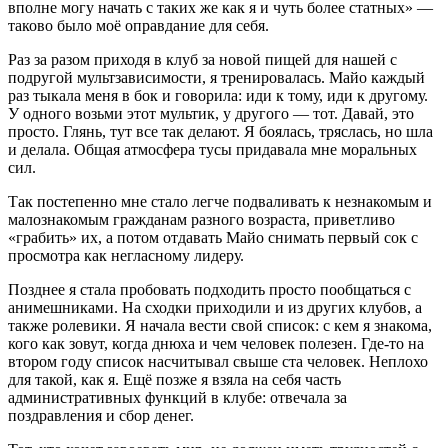
вполне могу начать с таких же как я и чуть более статных» —
таково было моё оправдание для себя.
Раз за разом приходя в клуб за новой пищей для нашей с
подругой мультзависимости, я тренировалась. Майо каждый
раз тыкала меня в бок и говорила: иди к тому, иди к другому.
У одного возьми этот мультик, у другого — тот. Давай, это
просто. Глянь, тут все так делают. Я боялась, тряслась, но шла
и делала. Общая атмосфера тусы придавала мне моральных
сил.
Так постепенно мне стало легче подваливать к незнакомым и
малознакомым гражданам разного возраста, приветливо
«грабить» их, а потом отдавать Майо снимать первый сок с
просмотра как негласному лидеру.
Позднее я стала пробовать подходить просто пообщаться с
анимешниками. На сходки приходили и из других клубов, а
также ролевики. Я начала вести свой список: с кем я знакома,
кого как зовут, когда днюха и чем человек полезен. Где-то на
втором году список насчитывал свыше ста человек. Неплохо
для такой, как я. Ещё позже я взяла на себя часть
административных функций в клубе: отвечала за
поздравления и сбор денег.