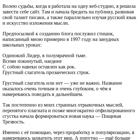
Волею судьбы, когда я работала на одну веб-студию, я решила
завести себе сайт. Там и начала бредить на публику, развивая
свой талант писаки, а также параллельно изучая русский язык
и искусство изложения мысли.
Предпосылкой к созданию блога послужил стишок,
написанный мною примерно в 1997 году на занудных
школьных уроках:
Одинокий Лидер, в полумрачной тьме.
Всеми покинутый, наедине
С собою навеки оставлен как рок.
Грустный слагатель прозаических строк.
Грустный слагатель или нет — уже не важно. Название
оказалось очень точным и очень глубоким, о чём я
намереваюсь поведать в дальнейшем.
Так постепенно из моих странных отрывочных мыслей,
перенятого плагиата и позже многократно отфильтрованного
сгустка начала формироваться новая наука — Пищевая
Трезвость.
Именно с её помощью, через проработку и популяризацию, я
намереваюсь захватить этот мир. А попутно — ещё больше