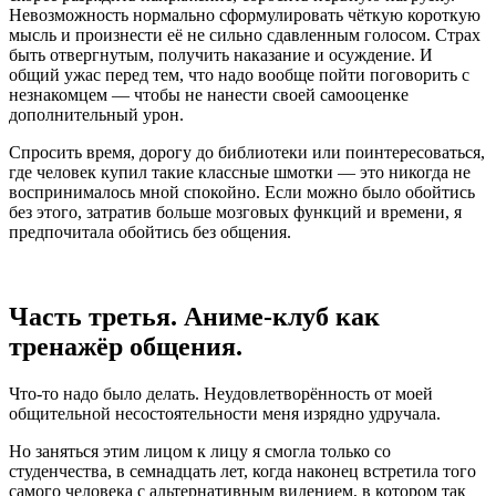
Невозможность нормально сформулировать чёткую короткую
мысль и произнести её не сильно сдавленным голосом. Страх
быть отвергнутым, получить наказание и осуждение. И
общий ужас перед тем, что надо вообще пойти поговорить с
незнакомцем — чтобы не нанести своей самооценке
дополнительный урон.
Спросить время, дорогу до библиотеки или поинтересоваться,
где человек купил такие классные шмотки — это никогда не
воспринималось мной спокойно. Если можно было обойтись
без этого, затратив больше мозговых функций и времени, я
предпочитала обойтись без общения.
Часть третья. Аниме-клуб как
тренажёр общения.
Что-то надо было делать. Неудовлетворённость от моей
общительной несостоятельности меня изрядно удручала.
Но заняться этим лицом к лицу я смогла только со
студенчества, в семнадцать лет, когда наконец встретила того
самого человека с альтернативным видением, в котором так