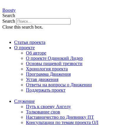
Перейти
к
Boosty
содержимому
Search
Search
Close this search box.
Статьи проекта
О проекте
Об авторе
О проекте Одинокий Лидер
Основы пищевой трезвости
Хронология проекта
Программа Движения
Устав движения
Ответы на вопросы о Движении
Поддержать проект
Служение
Путь к своему Ангелу
Толкование снов
Наставничество по Дневнику ПТ
Консультации по темам проекта ОЛ