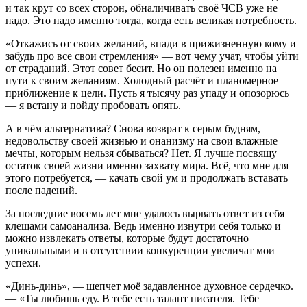
и так крут со всех сторон, обналичивать своё ЧСВ уже не
надо. Это надо именно тогда, когда есть великая потребность.
«Откажись от своих желаний, впади в прижизненную кому и
забудь про все свои стремления» — вот чему учат, чтобы уйти
от страданий. Этот совет бесит. Но он полезен именно на
пути к своим желаниям. Холодный расчёт и планомерное
приближение к цели. Пусть я тысячу раз упаду и опозорюсь
— я встану и пойду пробовать опять.
А в чём альтернатива? Снова возврат к серым будням,
недовольству своей жизнью и онанизму на свои влажные
мечты, которым нельзя сбываться? Нет. Я лучше посвящу
остаток своей жизни именно захвату мира. Всё, что мне для
этого потребуется, — качать свой ум и продолжать вставать
после падений.
За последние восемь лет мне удалось вырвать ответ из себя
клещами самоанализа. Ведь именно изнутри себя только и
можно извлекать ответы, которые будут достаточно
уникальными и в отсутствии конкуренции увеличат мои
успехи.
«Динь-динь», — шепчет моё задавленное духовное сердечко.
— «Ты любишь еду. В тебе есть талант писателя. Тебе