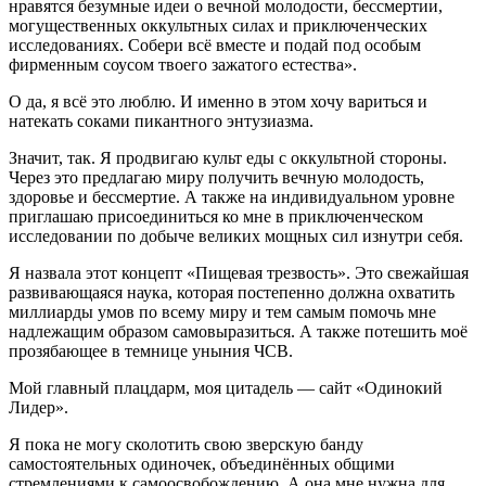
нравятся безумные идеи о вечной молодости, бессмертии,
могущественных оккультных силах и приключенческих
исследованиях. Собери всё вместе и подай под особым
фирменным соусом твоего зажатого естества».
О да, я всё это люблю. И именно в этом хочу вариться и
натекать соками пикантного энтузиазма.
Значит, так. Я продвигаю культ еды с оккультной стороны.
Через это предлагаю миру получить вечную молодость,
здоровье и бессмертие. А также на индивидуальном уровне
приглашаю присоединиться ко мне в приключенческом
исследовании по добыче великих мощных сил изнутри себя.
Я назвала этот концепт «Пищевая трезвость». Это свежайшая
развивающаяся наука, которая постепенно должна охватить
миллиарды умов по всему миру и тем самым помочь мне
надлежащим образом самовыразиться. А также потешить моё
прозябающее в темнице уныния ЧСВ.
Мой главный плацдарм, моя цитадель — сайт «Одинокий
Лидер».
Я пока не могу сколотить свою зверскую банду
самостоятельных одиночек, объединённых общими
стремлениями к самоосвобождению. А она мне нужна для