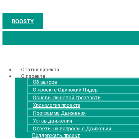
Перейти
к
содержимому
BOOSTY
Статьи проекта
О проекте
Об авторе
О проекте Одинокий Лидер
Основы пищевой трезвости
Хронология проекта
Программа Движения
Устав движения
Ответы на вопросы о Движении
Поддержать проект