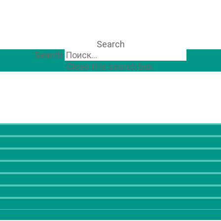
Search
Search
Close this search box.