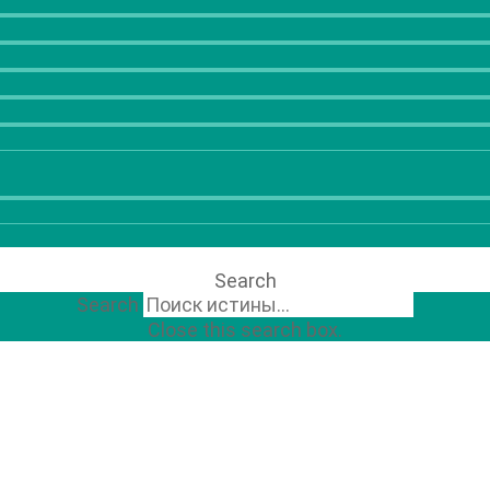
Search
Search
Close this search box.