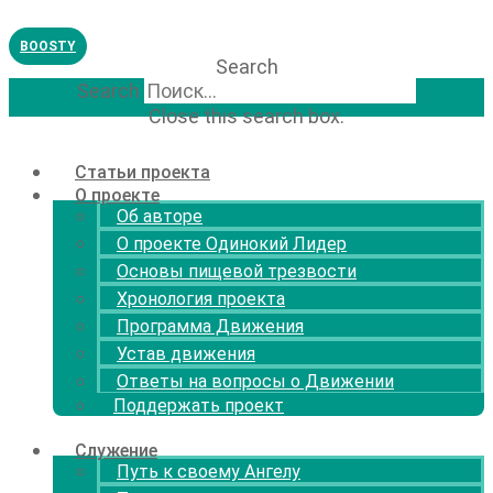
Перейти
к
BOOSTY
содержимому
Search
Search
Close this search box.
Статьи проекта
О проекте
Об авторе
О проекте Одинокий Лидер
Основы пищевой трезвости
Хронология проекта
Программа Движения
Устав движения
Ответы на вопросы о Движении
Поддержать проект
Служение
Путь к своему Ангелу