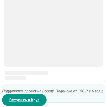
Гормональные сбои и эндокринология
Симптомы: карта сбоев организма
Восстановление органов ЖКТ и
очищение
Расследование болезней
МЕМУАРЫ
Одинокое Лидерство и Пищевая Трезвость
Личный опыт автора
Рецензии и обзоры от автора
Новости проекта
Одинокое Лидерство и Пищевая
Трезвость
Личный опыт автора
Рецензии и обзоры от автора
Новости проекта