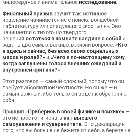
милосердное и внимательное
исследование
.
Финальный призыв
звучит так: истинное
исцеление начинается не с поиска волшебной
таблетки, гуру или следующего «костыля». Оно
начинается с тихого, но твердого
решения
остаться в комнате наедине с собой
и
задать два самых важных в жизни вопроса:
«Кто
я здесь и сейчас, без всех своих социальных
масок и ролей?»
и
«Чего я по-настоящему хочу,
когда заглушены голоса внешних ожиданий и
внутренней критики?»
Этот разговор — самый сложный, потому что он
требует абсолютной честности. Но он же — и
самый важный, ибо только он ведет к обретению
себя.
Принцип
«Приберись в своей физике и психике»
—
это не просто гигиена, а
акт высшего
самоуважения и суверенитета
. Это декларация
того, что вы больше не бежите от себя, а берете на