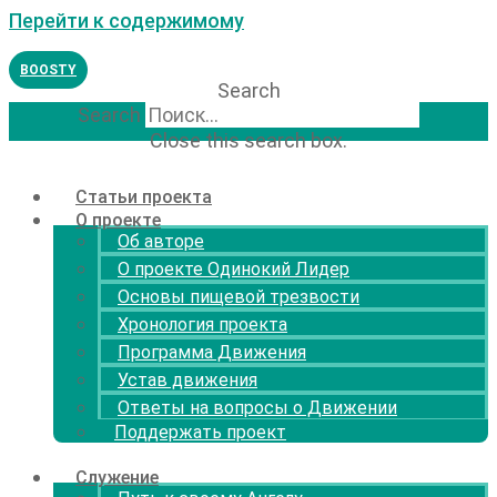
Перейти к содержимому
BOOSTY
Search
Search
Close this search box.
Статьи проекта
О проекте
Об авторе
О проекте Одинокий Лидер
Основы пищевой трезвости
Хронология проекта
Программа Движения
Устав движения
Ответы на вопросы о Движении
Поддержать проект
Служение