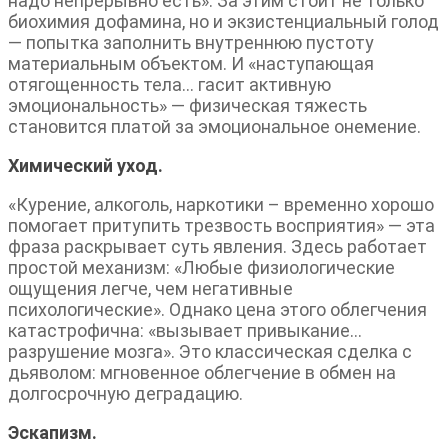
надо непрерывно есть». За этим стоит не только
биохимия дофамина, но и экзистенциальный голод
— попытка заполнить внутреннюю пустоту
материальным объектом. И «наступающая
отягощенность тела… гасит активную
эмоциональность» — физическая тяжесть
становится платой за эмоциональное онемение.
Химический уход.
«Курение, алкоголь, наркотики – временно хорошо
помогает притупить трезвость восприятия» — эта
фраза раскрывает суть явления. Здесь работает
простой механизм: «Любые физиологические
ощущения легче, чем негативные
психологические». Однако цена этого облегчения
катастрофична: «вызывает привыкание…
разрушение мозга». Это классическая сделка с
дьяволом: мгновенное облегчение в обмен на
долгосрочную деградацию.
Эскапизм.