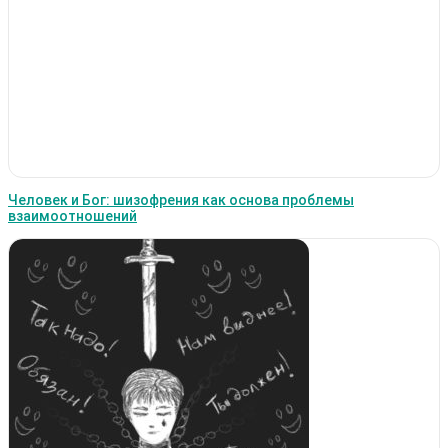
Человек и Бог: шизофрения как основа проблемы
взаимоотношений