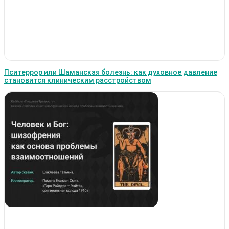
Пситеррор или Шаманская болезнь: как духовное давление
становится клиническим расстройством