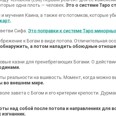
оторые одна плоть — человек.
Это о системе Таро ст
 и мучения Каина, а также его потомков, которые 
 карт
.
 ветви Сифа.
Это поправки к системе Таро минорных
ебрежение к Богам в виде потопа. Отличительная осо
о обнаружить, а потом наладить обоюдные отноше
ассовые казни для пренебрегающих Богами. О действи
юдинами.
Тесты реальности на вшивость. Момент, когда можно 
ы во внешнем мире.
оле завета с Богом и его критерии крепости. Дурман
оты над собой после потопа и направлениях для 
 изгнанник.