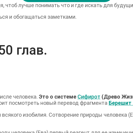
 чтоб лучше понимать что и где искать для будущих
ся и обогащаться заметками.
50 глав.
числе человека.
Это о системе
Сифирот
(Древо Жиз
оит посмотреть новый перевод фрагмента
ля всякого изобилия. Сотворение природы человека (
ироду человека (Ева) первый реагент для ее изменен