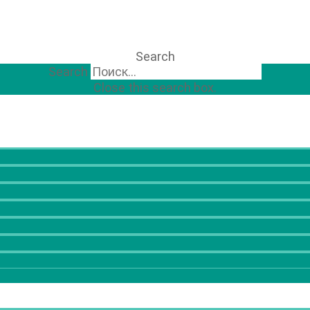
Search
Search
Close this search box.