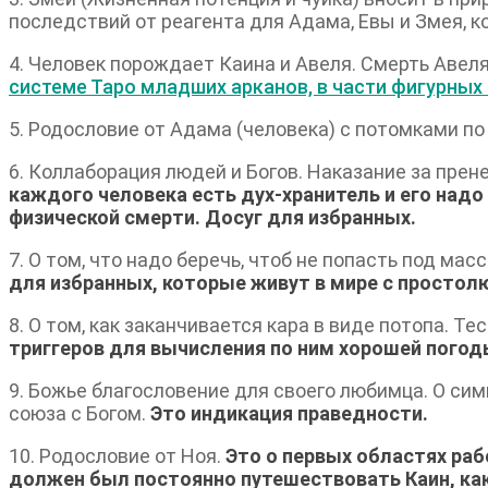
последствий от реагента для Адама, Евы и Змея, к
4. Человек порождает Каина и Авеля. Смерть Авеля
системе Таро младших арканов, в части фигурных
5. Родословие от Адама (человека) с потомками по
6. Коллаборация людей и Богов. Наказание за прен
каждого человека есть дух-хранитель и его над
физической смерти. Досуг для избранных.
7. О том, что надо беречь, чтоб не попасть под м
для избранных, которые живут в мире с простол
8. О том, как заканчивается кара в виде потопа. 
триггеров для вычисления по ним хорошей погод
9. Божье благословение для своего любимца. О симв
союза с Богом.
Это индикация праведности.
10. Родословие от Ноя.
Это о первых областях раб
должен был постоянно путешествовать Каин, как