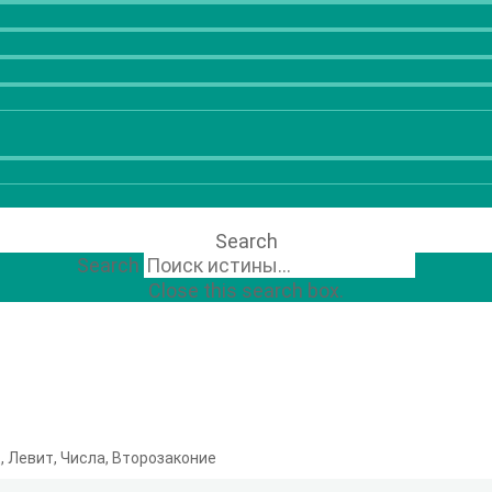
Search
Search
Close this search box.
, Левит, Числа, Второзаконие