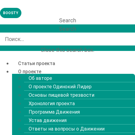
Перейти
к
BOOSTY
содержимому
Search
Search
Close this search box.
Статьи проекта
О проекте
Об авторе
О проекте Одинокий Лидер
Основы пищевой трезвости
Хронология проекта
Программа Движения
Устав движения
Ответы на вопросы о Движении